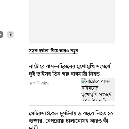
সড়ক দুর্ঘটনা নিয়ে আরও পড়ুন
নাটোরে বাস-নছিমনের মুখোমুখি সংঘর্ষে
দুই ভাইসহ তিন গরু ব্যবসায়ী নিহত
৮ ঘণ্টা আগে
মোটরসাইকেল দুর্ঘটনায় ৬ বছরে নিহত ১৫
হাজার, বেপরোয়া চালানোসহ আরও কী
দায়ী