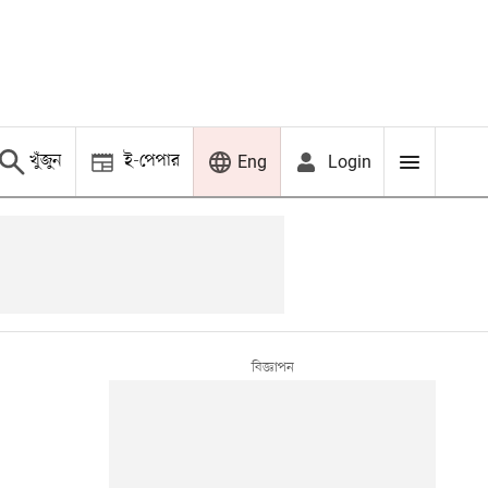
খুঁজুন
ই-পেপার
Login
Eng