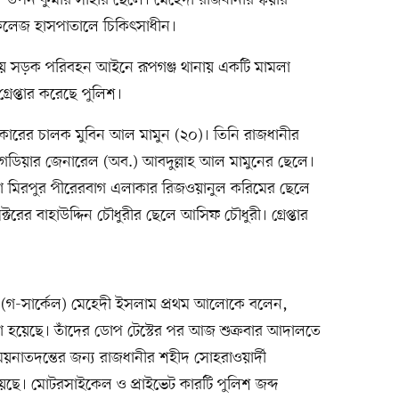
তপন কুমার সাহার ছেলে। মেহেদী রাজধানীর স্কয়ার
কলেজ হাসপাতালে চিকিৎসাধীন।
হয়ে সড়ক পরিবহন আইনে রূপগঞ্জ থানায় একটি মামলা
েপ্তার করেছে পুলিশ।
েট কারের চালক মুবিন আল মামুন (২০)। তিনি রাজধানীর
গেডিয়ার জেনারেল (অব.) আবদুল্লাহ আল মামুনের ছেলে।
াকা মিরপুর পীরেরবাগ এলাকার রিজওয়ানুল করিমের ছেলে
্টরের বাহাউদ্দিন চৌধুরীর ছেলে আসিফ চৌধুরী। গ্রেপ্তার
পার (গ-সার্কেল) মেহেদী ইসলাম প্রথম আলোকে বলেন,
রা হয়েছে। তাঁদের ডোপ টেস্টের পর আজ শুক্রবার আদালতে
য়নাতদন্তের জন্য রাজধানীর শহীদ সোহরাওয়ার্দী
ে। মোটরসাইকেল ও প্রাইভেট কারটি পুলিশ জব্দ