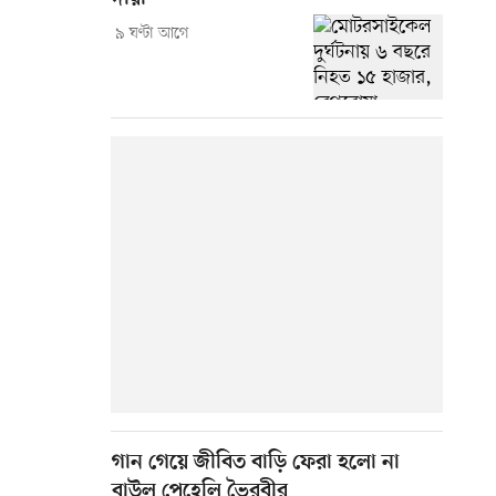
৯ ঘণ্টা আগে
গান গেয়ে জীবিত বাড়ি ফেরা হলো না
বাউল পেহেলি ভৈরবীর