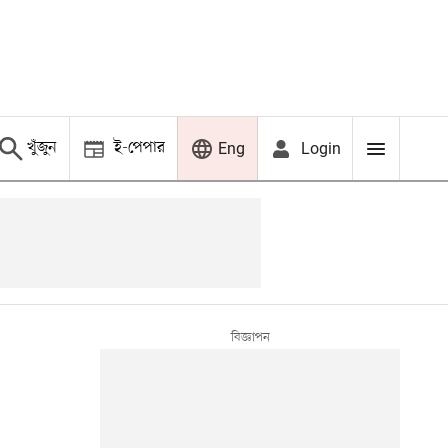
খুঁজুন
ই-পেপার
Login
Eng