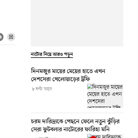
নাটোর নিয়ে আরও পড়ুন
দিনমজুর মায়ের মেয়ের হাতে এখন
দেশসেরা খেলোয়াড়ের ট্রফি
৮ ঘণ্টা আগে
চরম দারিদ্র্যকে পেছনে ফেলে নতুন কুঁড়ির
সেরা ফুটবলার নাটোরের ফারিহা মনি