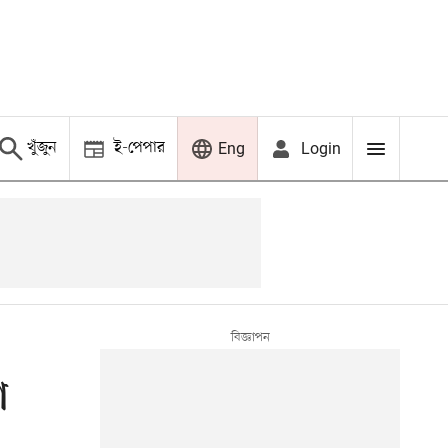
খুঁজুন
ই-পেপার
Login
Eng
া