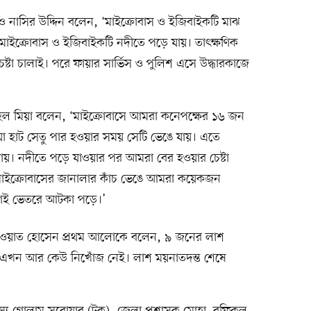
ম ও নাসির উদ্দিন বলেন, ‘মাইক্রোবাস ও ইজিবাইকটি মাঝ
ইক্রোবাস ও ইজিবাইকটি নদীতে পড়ে যায়। তাৎক্ষণিক
চেষ্টা চালাই। পরে ফায়ার সার্ভিস ও পুলিশ এসে উদ্ধারকাজে
হেল মিয়া বলেন, ‘মাইক্রোবাসে আমরা কনেপক্ষের ১৬ জন
িয়া হাট সেতু পার হওয়ার সময় সেটি ভেঙে যায়। এতে
ায়। নদীতে পড়ে যাওয়ার পর আমরা বের হওয়ার চেষ্টা
 মাইক্রোবাসের জানালার কাঁচ ভেঙে আমরা কয়েকজন
াগই ভেতরে আটকা পড়ে।’
াওয়াত হোসেন প্রথম আলোকে বলেন, ৯ জনের লাশ
। এখন আর কেউ নিখোঁজ নেই। লাশ ময়নাতদন্ত শেষে
 গোলাম সরোয়ার (টুকু), জেলা প্রশাসক মোহা. রফিকুল