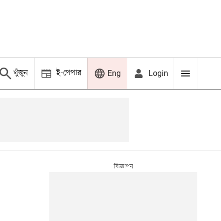
খুঁজুন
ই-পেপার
Login
Eng