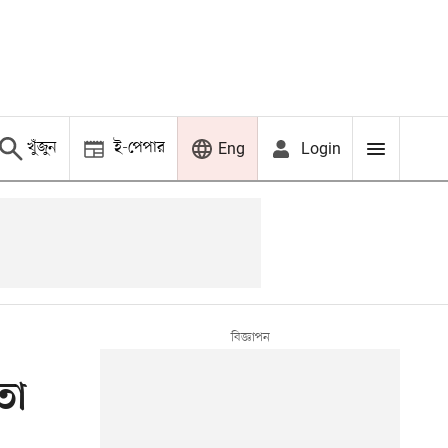
খুঁজুন
ই-পেপার
Login
Eng
তা