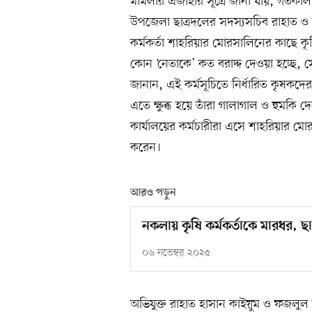
মামলার এজাহার সূত্রে জানা যায়, গতকা
উপজেলা ছাত্রদলের সদস্যসচিব রাহাত ও
কর্মকর্তা শাহরিয়ার মোরসালিনের কাছে কৃ
কোন ‘নেতাকে’ কত বরাদ্দ দেওয়া হচ্ছে, সে 
জানান, এই কর্মসূচিতে নির্ধারিত কৃষকদ
এতে ক্ষুব্ধ হয়ে তাঁরা গালাগাল ও হুমকি 
কার্যালয়ের কর্মচারীরা এসে শাহরিয়ার মোরসা
করেন।
আরও পড়ুন
নকলায় কৃষি কর্মকর্তাকে মারধর, ছা
০৬ নভেম্বর ২০২৫
অভিযুক্ত রাহাত হাসান কাইয়ুম ও ফজলুল