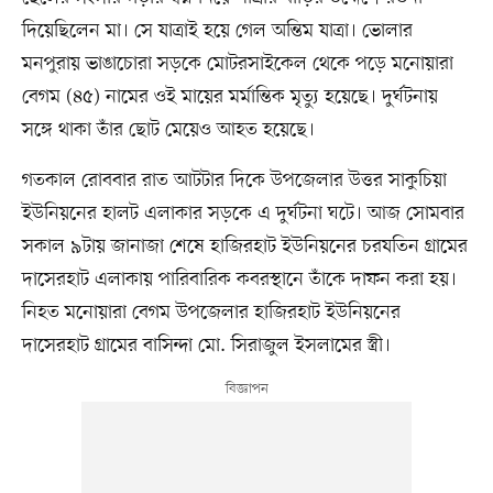
দিয়েছিলেন মা। সে যাত্রাই হয়ে গেল অন্তিম যাত্রা। ভোলার
মনপুরায় ভাঙাচোরা সড়কে মোটরসাইকেল থেকে পড়ে মনোয়ারা
বেগম (৪৫) নামের ওই মায়ের মর্মান্তিক মৃত্যু হয়েছে। দুর্ঘটনায়
সঙ্গে থাকা তাঁর ছোট মেয়েও আহত হয়েছে।
গতকাল রোববার রাত আটটার দিকে উপজেলার উত্তর সাকুচিয়া
ইউনিয়নের হালট এলাকার সড়কে এ দুর্ঘটনা ঘটে। আজ সোমবার
সকাল ৯টায় জানাজা শেষে হাজিরহাট ইউনিয়নের চরযতিন গ্রামের
দাসেরহাট এলাকায় পারিবারিক কবরস্থানে তাঁকে দাফন করা হয়।
নিহত মনোয়ারা বেগম উপজেলার হাজিরহাট ইউনিয়নের
দাসেরহাট গ্রামের বাসিন্দা মো. সিরাজুল ইসলামের স্ত্রী।