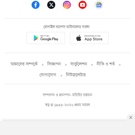
মোবাইল অ্যাপস ডাউনলোড করুন
আমাদের সম্পর্কে
বিজ্ঞাপন
সার্কুলেশন
নীতি ও শর্ত
যোগাযোগ
নিউজলেটার
সম্পাদক ও প্রকাশক: মতিউর রহমান
স্বত্ব © ১৯৯৮-২০২৬ প্রথম আলো