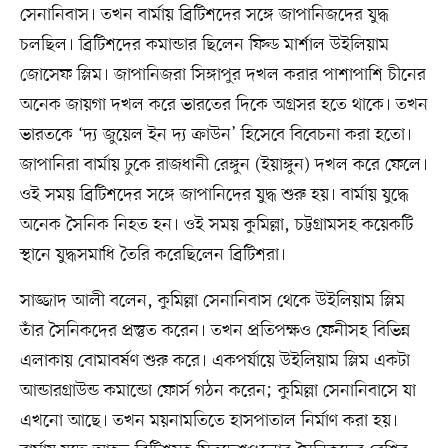
সেনানিবাস। তখন বার্মায় ব্রিটিশদের সঙ্গে জাপানিজদের যুদ্ধ
চলছিল। ব্রিটিশদের কমান্ডার ছিলেন ফিল্ড মার্শাল উইলিয়াম
জোসেফ স্লিম। জাপানিজরা সিঙ্গাপুর দখল করার পাশাপাশি চীনের
অনেক জায়গা দখল করে ভারতের দিকে অগ্রসর হতে থাকে। তখন
ভারতকে ‘দ্য জুয়েল ইন দ্য ক্রাউন’ হিসেবে বিবেচনা করা হতো।
জাপানিরা বার্মায় ঢুকে রাজধানী রেঙ্গুন (ইয়াঙ্গুন) দখল করে ফেলে।
ওই সময় ব্রিটিশদের সঙ্গে জাপানিদের যুদ্ধ শুরু হয়। বার্মায় যুদ্ধে
অনেক সৈনিক নিহত হন। ওই সময় কুমিল্লা, চট্টগ্রামসহ কয়েকটি
স্থানে যুদ্ধসমাধি তৈরি করেছিলেন ব্রিটিশরা।
সাজ্জাদ আলী বলেন, কুমিল্লা সেনানিবাস থেকে উইলিয়াম স্লিম
তাঁর সৈনিকদের প্রস্তুত করেন। তখন প্রতিপক্ষও ফেনীসহ বিভিন্ন
এলাকায় বোমাবর্ষণ শুরু করে। একপর্যায়ে উইলিয়াম স্লিম একটা
আন্ডারগ্রাউন্ড কমান্ডো ফোর্স গঠন করেন; কুমিল্লা সেনানিবাসে যা
এখনো আছে। তখন ময়নামতিতে হাসপাতাল নির্মাণ করা হয়।