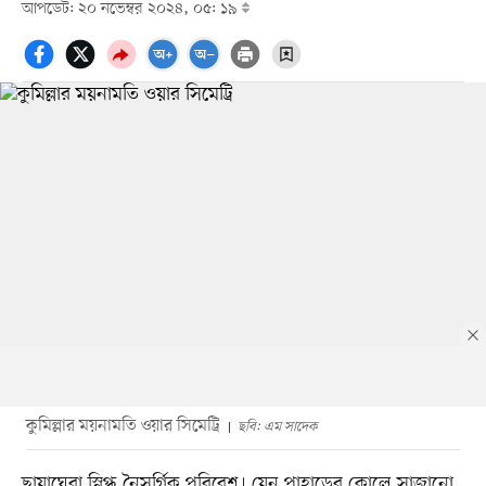
আপডেট: ২০ নভেম্বর ২০২৪, ০৫: ১৯
কুমিল্লার ময়নামতি ওয়ার সিমেট্রি
ছবি: এম সাদেক
ছায়াঘেরা স্নিগ্ধ নৈসর্গিক পরিবেশ। যেন পাহাড়ের কোলে সাজানো