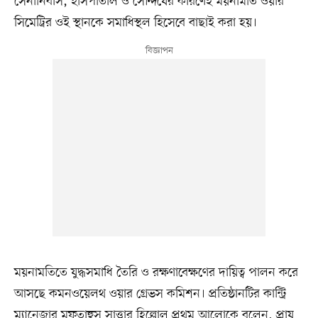
সেনানিবাস, হাসপাতাল ও সৌন্দর্যের কারণেই ময়নামতি ওয়ার
সিমেট্রির ওই স্থানকে সমাধিস্থল হিসেবে বাছাই করা হয়।
ময়নামতিতে যুদ্ধসমাধি তৈরি ও রক্ষণাবেক্ষণের দায়িত্ব পালন করে
আসছে কমনওয়েলথ ওয়ার গ্রেভস কমিশন। প্রতিষ্ঠানটির কান্ট্রি
ম্যানেজার মুফতাহুস সাত্তার হিল্লোল প্রথম আলোকে বলেন, প্রায়