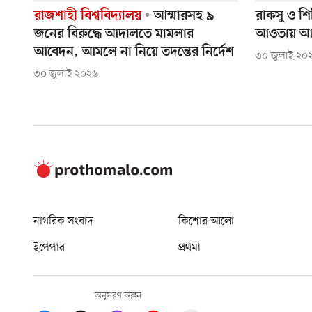
রাজশাহী বিশ্ববিদ্যালয়
আম্মারসহ ৯
রাকসু ও শ
জনের বিরুদ্ধে আদালতে মামলার
আওতায় আন
আবেদন, আমলে না নিয়ে তদন্তের নির্দেশ
৩০ জুলাই ২০
৩০ জুলাই ২০২৬
নাগরিক সংবাদ
কিশোর আলো
ইপেপার
প্রথমা
অনুসরণ করুন