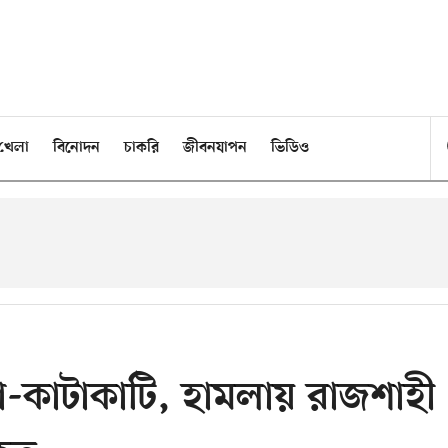
খেলা
বিনোদন
চাকরি
জীবনযাপন
ভিডিও
থা-কাটাকাটি, হামলায় রাজশাহী