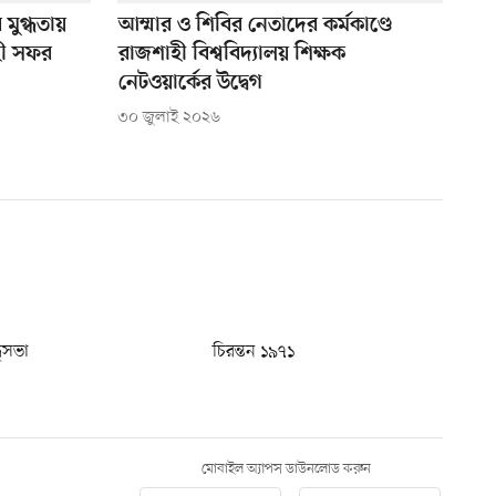
মুগ্ধতায়
আম্মার ও শিবির নেতাদের কর্মকাণ্ডে
াহী সফর
রাজশাহী বিশ্ববিদ্যালয় শিক্ষক
নেটওয়ার্কের উদ্বেগ
৩০ জুলাই ২০২৬
ধুসভা
চিরন্তন ১৯৭১
মোবাইল অ্যাপস ডাউনলোড করুন