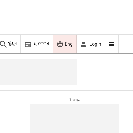
খুঁজুন
ই-পেপার
Login
Eng