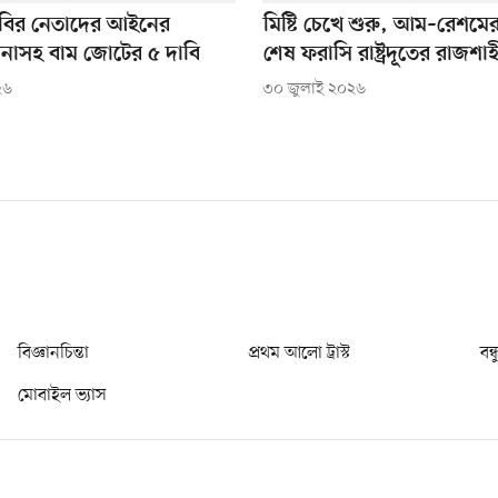
িবির নেতাদের আইনের
মিষ্টি চেখে শুরু, আম–রেশমের 
াসহ বাম জোটের ৫ দাবি
শেষ ফরাসি রাষ্ট্রদূতের রাজশ
২৬
৩০ জুলাই ২০২৬
বিজ্ঞানচিন্তা
প্রথম আলো ট্রাস্ট
বন্
মোবাইল ভ্যাস