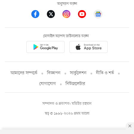
অনুসরণ করুন
মোবাইল অ্যাপস ডাউনলোড করুন
আমাদের সম্পর্কে
বিজ্ঞাপন
সার্কুলেশন
নীতি ও শর্ত
যোগাযোগ
নিউজলেটার
সম্পাদক ও প্রকাশক: মতিউর রহমান
স্বত্ব © ১৯৯৮-২০২৬ প্রথম আলো