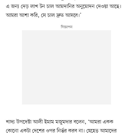
এ জন্য দেড় লাখ টন চাল আমদানির অনুমোদন দেওয়া আছে।
আমরা আশা করি, সে চাল দ্রুত আসবে।’
খাদ্য উপদেষ্টা আলী ইমাম মজুমদার বলেন, ‘আমরা একক
কোনো একটা দেশের ওপর নির্ভর করব না। যেহেতু আমাদের