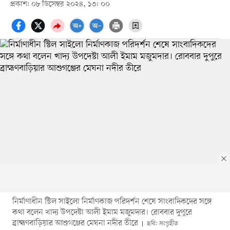
প্রকাশ: ০৮ ডিসেম্বর ২০২৪, ১৩: ০০
নির্মাণাধীন স্টিল সাইলো নির্মাণকাজ পরিদর্শন শেষে সাংবাদিকদের সঙ্গে
কথা বলেন খাদ্য উপদেষ্টা আলী ইমাম মজুমদার। রোববার দুপুরে
ব্রাহ্মণবাড়িয়ার আশুগঞ্জের মেঘনা নদীর তীরে
ছবি: সংগৃহীত