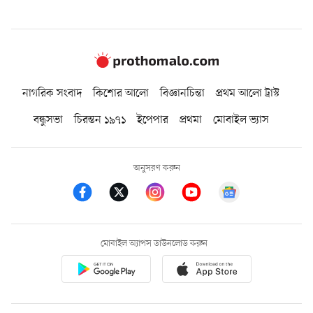
নাগরিক সংবাদ
কিশোর আলো
বিজ্ঞানচিন্তা
প্রথম আলো ট্রাস্ট
বন্ধুসভা
চিরন্তন ১৯৭১
ইপেপার
প্রথমা
মোবাইল ভ্যাস
অনুসরণ করুন
মোবাইল অ্যাপস ডাউনলোড করুন