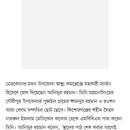
নেত্রকোনার মদন উপজেলা স্বাস্থ্য কমপ্লেক্সে সহকারী সার্জন
হিসেবে যোগ দিয়েছেন আনিসুর রহমান। তিনি ময়মনসিংহের
গৌরীপুর উপজেলার পুম্বাইল গ্রামের ফজলুর রহমান ও রওশন
আরা বেগম দম্পতির ছোট ছেলে। কিশোরগঞ্জের শহীদ সৈয়দ
নজরুল ইসলাম মেডিকেল কলেজ থেকে এমবিবিএস পাস করেন
তিনি। আনিসুর রহমান বলেন, ‘স্কুলের পাঠ শেষ করার আগেই