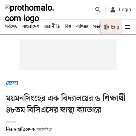
Login
সর্বশেষ
বাংলাদেশ
রাজনীতি
বিশ্ব
বাণিজ্য
মতামত
খেলা
Eng
বিনো
জেলা
ময়মনসিংহের এক বিদ্যালয়ের ৬ শিক্ষার্থী
৪৮তম বিসিএসের স্বাস্থ্য ক্যাডারে
নিজস্ব প্রতিবেদক
ময়মনসিংহ