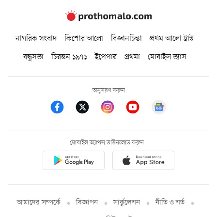
নাগরিক সংবাদ
কিশোর আলো
বিজ্ঞানচিন্তা
প্রথম আলো ট্রাস্ট
বন্ধুসভা
চিরন্তন ১৯৭১
ইপেপার
প্রথমা
মোবাইল ভ্যাস
অনুসরণ করুন
মোবাইল অ্যাপস ডাউনলোড করুন
আমাদের সম্পর্কে
বিজ্ঞাপন
সার্কুলেশন
নীতি ও শর্ত