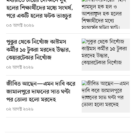
মধ্যরাতে চায়ের দোকানে দুই
হলের শিক্ষার্থীদের মধ্যে সংঘর্ষ,
পরে একটি হলের ফটক ভাঙচুর
০৩ আগস্ট ২০২৬
পুকুর থেকে নিখোঁজ কাস্টমস
কর্মীর ১৫ টুকরা মরদেহ উদ্ধার,
কেয়ারটেকার নিখোঁজ
০২ আগস্ট ২০২৬
জীবিত আছেন—এমন দাবি করে
জামালপুরে দাফনের সাত ঘণ্টা
পর তোলা হলো মরদেহ
০২ আগস্ট ২০২৬