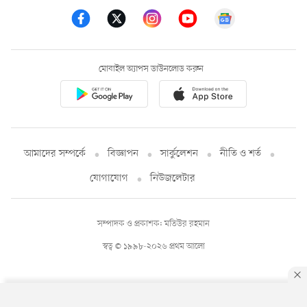
মোবাইল অ্যাপস ডাউনলোড করুন
আমাদের সম্পর্কে
বিজ্ঞাপন
সার্কুলেশন
নীতি ও শর্ত
যোগাযোগ
নিউজলেটার
সম্পাদক ও প্রকাশক: মতিউর রহমান
স্বত্ব © ১৯৯৮-২০২৬ প্রথম আলো