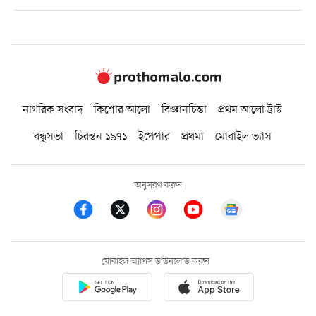
নাগরিক সংবাদ
কিশোর আলো
বিজ্ঞানচিন্তা
প্রথম আলো ট্রাস্ট
বন্ধুসভা
চিরন্তন ১৯৭১
ইপেপার
প্রথমা
মোবাইল ভ্যাস
অনুসরণ করুন
মোবাইল অ্যাপস ডাউনলোড করুন