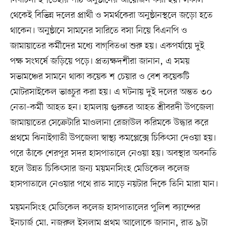
নির্বাচনী ইশতেহার পাঠ অনুষ্ঠানের আয়োজন করা হয়। সকাল
থেকেই বিভিন্ন দলের প্রার্থী ও সমর্থকেরা অনুষ্ঠানস্থলে জড়ো হতে
থাকেন। অনুষ্ঠানে সামনের সারিতে বসা নিয়ে বিএনপি ও
জামায়াতের কর্মীদের মধ্যে বাগ্‌বিতণ্ডা শুরু হয়। একপর্যায়ে দুই
পক্ষ সংঘর্ষে জড়িয়ে পড়ে। প্রত্যক্ষদর্শীরা জানান, এ সময়
সভামঞ্চের সামনে থাকা কয়েক শ চেয়ার ও বেশ কয়েকটি
মোটরসাইকেল ভাঙচুর করা হয়। এ ঘটনায় দুই দলের অন্তত ৩০
নেতা–কর্মী আহত হন। হামলায় গুরুতর আহত শ্রীবরদী উপজেলা
জামায়াতের সেক্রেটারি মাওলানা রেজাউল করিমকে উদ্ধার করে
প্রথমে ঝিনাইগাতী উপজেলা স্বাস্থ্য কমপ্লেক্সে চিকিৎসা দেওয়া হয়।
পরে তাঁকে শেরপুর সদর হাসপাতালে নেওয়া হয়। অবস্থার অবন‌তি
হ‌লে উন্নত চি‌কিৎসার জন্য ময়মন‌সিংহ মে‌ডি‌কেল ক‌লেজ
হাসপাতা‌লে নেওয়ার প‌থে রাত সাড়ে নয়টার দিকে তিনি মারা যান।
ময়মনসিংহ মেডিকেল কলেজ হাসপাতালের পুলিশ ক্যাম্পের
ইনচার্জ মো. নজরুল ইসলাম প্রথম আলোকে জানান, রাত ৯টা