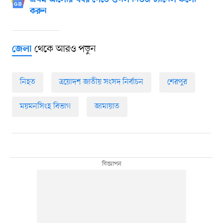
প্রথম আলোর খবর পেতে গুগল নিউজ চ্যানেল ফলো
করুন
থেকে আরও পড়ুন
জেলা
নিহত
ত্রয়োদশ জাতীয় সংসদ নির্বাচন
শেরপুর
ময়মনসিংহ বিভাগ
জামায়াত