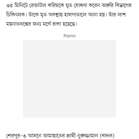
৩৫ মিনিটে রেজাউল করিমকে মৃত ঘোষণা করেন জরুরি বিভাগের
চিকিৎসক। তাঁকে মৃত অবস্থায় হাসপাতালে আনা হয়। তাঁর লাশ
ময়নাতদন্তের জন্য মর্গে রাখা হয়েছে।
শেরপুর–৩ আসনে জামা‌য়া‌তের প্রার্থী নুরুজ্জামান (বাদল)