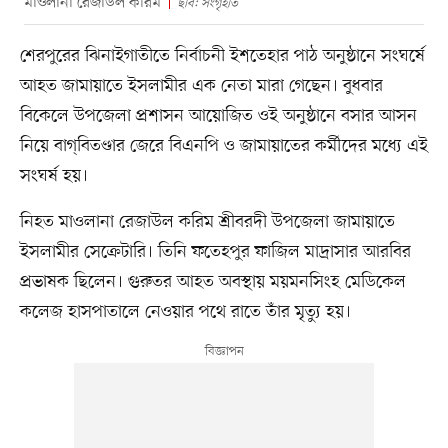
মাওলানা রেজাউল করিম
ছবি: সংগৃহীত
শেরপুরের ঝিনাইগাতীতে নির্বাচনী ইশতেহার পাঠ অনুষ্ঠানে সংঘর্ষে
আহত জামায়াতে ইসলামীর এক নেতা মারা গেছেন। বুধবার
বিকেলে উপজেলা প্রশাসন আয়োজিত ওই অনুষ্ঠানে বসার আসন
নিয়ে বাগ্‌বিতণ্ডার জেরে বিএনপি ও জামায়াতের কর্মীদের মধ্যে এই
সংঘর্ষ হয়।
নিহত মাওলানা রেজাউল করিম শ্রীবরদী উপজেলা জামায়াতে
ইসলামীর সেক্রেটারি। তিনি ফতেহপুর ফাজিল মাদ্রাসার আরবির
প্রভাষক ছিলেন। গুরুতর আহত অবস্থায় ময়মন‌সিংহ মেডিকেল
কলেজ হাসপাতালে নেওয়ার প‌থে রাতে তাঁর মৃত্যু হয়।