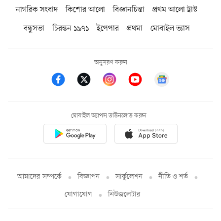
নাগরিক সংবাদ
কিশোর আলো
বিজ্ঞানচিন্তা
প্রথম আলো ট্রাস্ট
বন্ধুসভা
চিরন্তন ১৯৭১
ইপেপার
প্রথমা
মোবাইল ভ্যাস
অনুসরণ করুন
মোবাইল অ্যাপস ডাউনলোড করুন
আমাদের সম্পর্কে
বিজ্ঞাপন
সার্কুলেশন
নীতি ও শর্ত
যোগাযোগ
নিউজলেটার