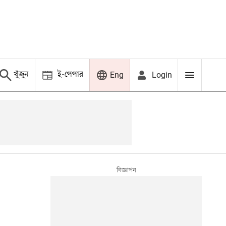
খুঁজুন
ই-পেপার
Login
Eng