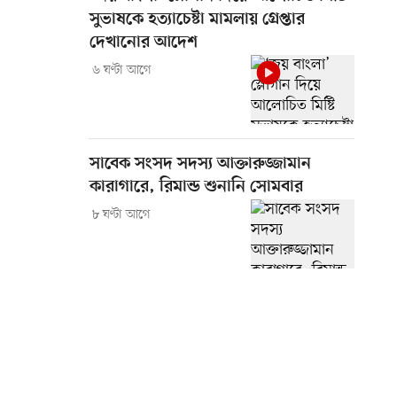
সুভাষকে হত্যাচেষ্টা মামলায় গ্রেপ্তার
দেখানোর আদেশ
৬ ঘণ্টা আগে
সাবেক সংসদ সদস্য আক্তারুজ্জামান
কারাগারে, রিমান্ড শুনানি সোমবার
৮ ঘণ্টা আগে