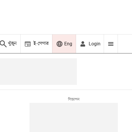
খুঁজুন
ই-পেপার
Login
Eng