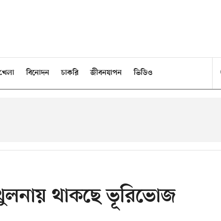
খেলা
বিনোদন
চাকরি
জীবনযাপন
ভিডিও
 খুলনায় থাকছে ভূরিভোজ