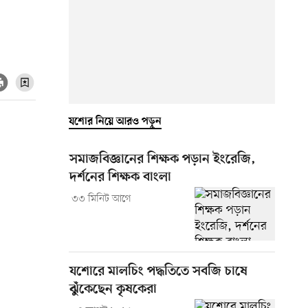
যশোর নিয়ে আরও পড়ুন
সমাজবিজ্ঞানের শিক্ষক পড়ান ইংরেজি,
দর্শনের শিক্ষক বাংলা
৩৩ মিনিট আগে
যশোরে মালচিং পদ্ধতিতে সবজি চাষে
ঝুঁকেছেন কৃষকেরা