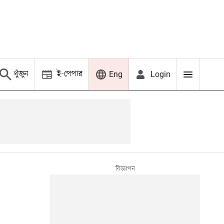
খুঁজুন
ই-পেপার
Login
Eng