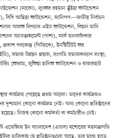
্গানাইজেশন (সাকো), লুৎফর রহমান ভূঁইয়া ফাউন্ডেশন
ি), বিবি আছিয়া ফাউন্ডেশন, জানিপপ—জাতীয় নির্বাচন
ন্যাশনাল আসফ লিগ্যাল এইড ফাউন্ডেশন, বিয়ান মানি
াল অ্যাডভান্সমেন্ট (পাশা), সার্ক মানবাধিকার
 প্রকাশ গণকেন্দ্র (পিজিকে), ইনস্টিটিউট ফর
ডি), সমাজ উন্নয়ন প্রয়াস, সংগতি সমাজকল্যাণ সংস্থা,
িটরিং ফোরাম, সুফিয়া হানিফ ফাউন্ডেশন ও রাজারহাট
স্থার কার্যক্রম পেয়েছে প্রথম আলো। তাদের কার্যক্রমও
দের দৃশ্যমান কোনো কার্যক্রম নেই। অন্য কোনো প্রতিষ্ঠানের
 হয়েছে। নিজস্ব কোনো কর্মকর্তা বা কর্মচারীও নেই।
্ট এজেন্সিজ ইন বাংলাদেশ (এডাব) যশোরের সহসভাপতি
ষণে ইসির তালিকায় যে প্রতিষ্ঠানগুলো আছে, তার মধ্যে হাতে