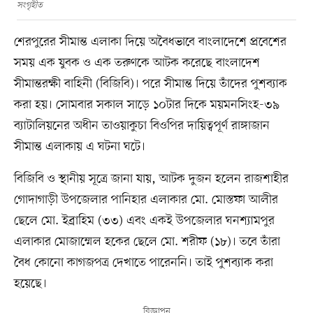
সংগৃহীত
শেরপুরের সীমান্ত এলাকা দিয়ে অবৈধভাবে বাংলাদেশে প্রবেশের
সময় এক যুবক ও এক তরুণকে আটক করেছে বাংলাদেশ
সীমান্তরক্ষী বাহিনী (বিজিবি)। পরে সীমান্ত দিয়ে তাঁদের পুশব্যাক
করা হয়। সোমবার সকাল সাড়ে ১০টার দিকে ময়মনসিংহ-৩৯
ব্যাটালিয়নের অধীন তাওয়াকুচা বিওপির দায়িত্বপূর্ণ রাঙ্গাজান
সীমান্ত এলাকায় এ ঘটনা ঘটে।
বিজিবি ও স্থানীয় সূত্রে জানা যায়, আটক দুজন হলেন রাজশাহীর
গোদাগাড়ী উপজেলার পানিহার এলাকার মো. মোস্তফা আলীর
ছেলে মো. ইব্রাহিম (৩৩) এবং একই উপজেলার ঘনশ্যামপুর
এলাকার মোজাম্মেল হকের ছেলে মো. শরীফ (১৮)। তবে তাঁরা
বৈধ কোনো কাগজপত্র দেখাতে পারেননি। তাই পুশব্যাক করা
হয়েছে।