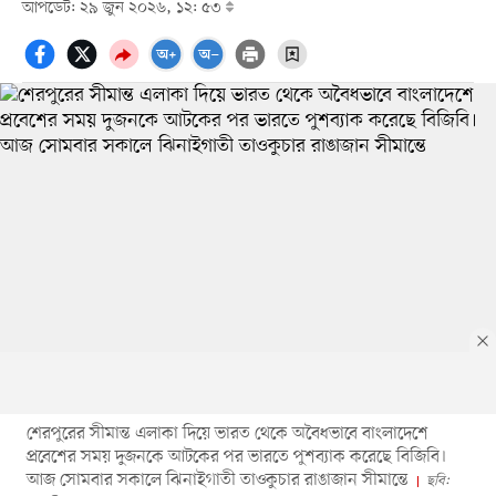
আপডেট: ২৯ জুন ২০২৬, ১২: ৫৩
শেরপুরের সীমান্ত এলাকা দিয়ে ভারত থে‌কে অবৈধভাবে বাংলাদেশে
প্রবেশের সময় দুজনকে আটকের পর ভার‌তে পুশব্যাক করে‌ছে বি‌জি‌বি।
আজ সোমবার সকালে ঝিনাইগাতী তাওকুচার রাঙাজান সীমান্তে
ছ‌বি: