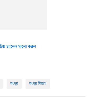
উজ চ্যানেল ফলো করুন
রংপুর
রংপুর বিভাগ