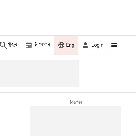
খুঁজুন
ই-পেপার
Login
Eng