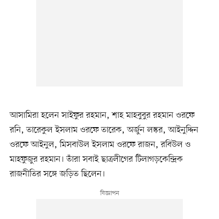
আসামিরা হলেন সাইফুর রহমান, শাহ মাহবুবুর রহমান ওরফে
রনি, তারেকুল ইসলাম ওরফে তারেক, অর্জুন লস্কর, আইনুদ্দিন
ওরফে আইনুল, মিসবাউল ইসলাম ওরফে রাজন, রবিউল ও
মাহফুজুর রহমান। তাঁরা সবাই ছাত্রলীগের টিলাগড়কেন্দ্রিক
রাজনীতির সঙ্গে জড়িত ছিলেন।