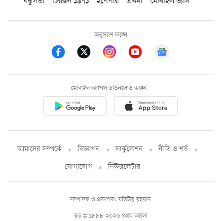
বন্ধুসভা
চিরন্তন ১৯৭১
ইপেপার
প্রথমা
মোবাইল ভ্যাস
অনুসরণ করুন
মোবাইল অ্যাপস ডাউনলোড করুন
আমাদের সম্পর্কে
বিজ্ঞাপন
সার্কুলেশন
নীতি ও শর্ত
যোগাযোগ
নিউজলেটার
সম্পাদক ও প্রকাশক: মতিউর রহমান
স্বত্ব © ১৯৯৮-২০২৬ প্রথম আলো