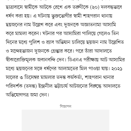
ছাত্রাবাসে স্বামীকে আটকে রেখে এক তরুণীকে (২০) দলবদ্ধভাবে
ধর্ষণ করা হয়। এ ঘটনায় ভুক্তভোগীর স্বামী শাহপরান থানায়
ছয়জনের নাম উল্লেখ করে এবং দুজনকে অজ্ঞাতনামা আসামি
করে মামলা করেন। ঘটনার পর আসামিরা পালিয়ে গেলেও তিন
দিনের মধ্যে পুলিশ ও র‍্যাব অভিযান চালিয়ে ছয়জন নাম উল্লেখিত
ও সন্দেহভাজন দুজনকে গ্রেপ্তার করে। পরে তাঁরা আদালতে
স্বীকারোক্তিমূলক জবানবন্দি দেন। ডিএনএ পরীক্ষায় আট আসামির
মধ্যে ছয়জনের সঙ্গে ধর্ষণের আলামতের মিল পাওয়া যায়। ২০২১
সালের ৩ ডিসেম্বর মামলার তদন্ত কর্মকর্তা, শাহপরান থানার
পরিদর্শক (তদন্ত) ইন্দ্রনীল ভট্টাচার্য আটজনের বিরুদ্ধে আদালতে
অভিযোগপত্র জমা দেন।