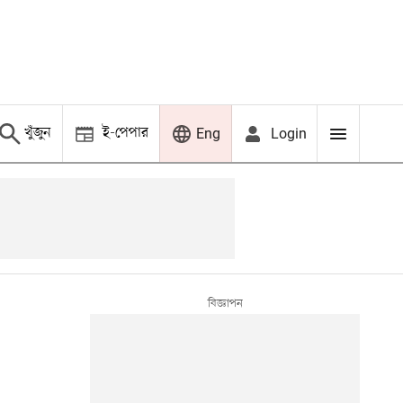
খুঁজুন
ই-পেপার
Login
Eng