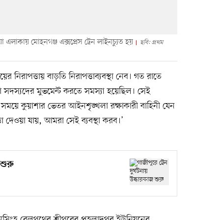
এলাকায় মোহনগঞ্জ এক্সপ্রেস ট্রেন লাইনচ্যুত হয়
ছবি: প্রথম
িরাপত্তায় বাড়তি নিরাপত্তাব্যবস্থা নেব। গত রাতে
খলা সদস্যদের মুভমেন্ট করতে সমস্যা হয়েছিল। সেই
 সময়ে কুয়াশার ভেতর আইনশৃঙ্খলা রক্ষাকারী বাহিনী যেন
 দেওয়া যায়, আমরা সেই ব্যবস্থা করব।’
 শুরু
িংহ রেলপথের শ্রীপুরের প্রহলাদপুর ইউনিয়নের