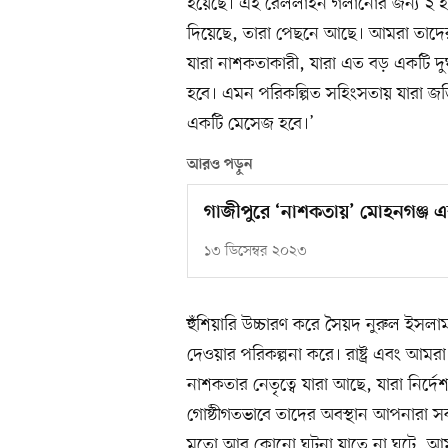
হয়েছে। এই রেললাইন গলানোর জন্য ২ হা
দিয়েছে, তারা পেছনে আছে। আমরা তাদের
যারা নাশকতাকারী, যারা এত বড় একটি দুর্
হবে। এমন পরিকল্পিত সহিংসতায় যারা 
একটি মেসেজ হবে।’
আরও পড়ুন
গাজীপুরে ‘নাশকতায়’ মোহনগঞ্জ এক্
১৩ ডিসেম্বর ২০২৩
হুঁশিয়ারি উচ্চারণ করে সৈয়দ নুরুল ইসলাম
দেওয়ার পরিকল্পনা করে। রাষ্ট্র এবং আম
নাশকতার নেতৃত্বে যারা আছে, যারা নির্দেশ
গোষ্ঠীগতভাবে তাদের অবস্থান আপনারা 
মতো আর কোনো ঘটনা যাতে না ঘটে, আমরা