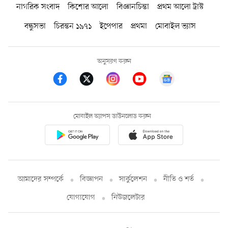
নাগরিক সংবাদ
কিশোর আলো
বিজ্ঞানচিন্তা
প্রথম আলো ট্রাস্ট
বন্ধুসভা
চিরন্তন ১৯৭১
ইপেপার
প্রথমা
মোবাইল ভ্যাস
অনুসরণ করুন
মোবাইল অ্যাপস ডাউনলোড করুন
আমাদের সম্পর্কে
বিজ্ঞাপন
সার্কুলেশন
নীতি ও শর্ত
যোগাযোগ
নিউজলেটার