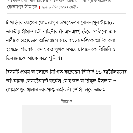
গতকাল সোমবার রাতে চাঁপাইনবাবগঞ্জের গোমস্তাপুর উপজেলার
রোকনপুর সীমান্তে
ছবি: ভিডিও থেকে সংগৃহীত
চাঁপাইনবাবগঞ্জের গোমস্তাপুর উপজেলার রোকনপুর সীমান্তে
ভারতীয় সীমান্তরক্ষী বাহিনীর (বিএসএফ) ঠেলে পাঠানো এক
নারীকে সহায়তার অভিযোগে সাত বাংলাদেশিকে আটক করা
হয়েছে। গতকাল সোমবার পৃথক সময়ে চারজনকে বিজিবি ও
তিনজনকে আটক করে পুলিশ।
বিষয়টি প্রথম আলোকে নিশ্চিত করেছেন বিজিবি ১৬ ব্যাটালিয়নের
অধিনায়ক লেফটেন্যান্ট কর্নেল মোহাম্মদ আরিফুল ইসলাম ও
গোমস্তাপুর থানার ভারপ্রাপ্ত কর্মকর্তা (ওসি) নূরে আলম।