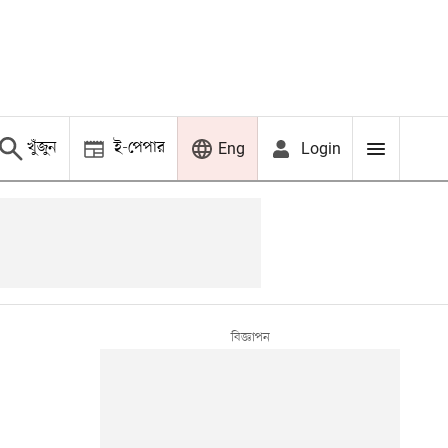
খুঁজুন
ই-পেপার
Login
Eng