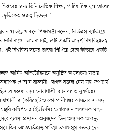
শুদের জন্য তিনি নৈতিক শিক্ষা, পারিবারিক মূল্যবোধের
স্কৃতিকেও গুরুত্ব দিচ্ছেন।’
য়ের কথা উল্লেখ করে শিক্ষামন্ত্রী বলেন, কিউএস র‍্যাঙ্কিংয়ে
র দাবি রাখে। আমরা চাই, এটি একটি আদর্শ বিশ্ববিদ্যালয়
, এই বিশ্ববিদ্যালয়ের ছাত্ররা শিখিয়ে দেবে কীভাবে একটি
ম্মদ রুহুল আমিন অডিটোরিয়ামে অনুষ্ঠিত আলোচনা সভায়
 অধ্যাপক গোলাম রাব্বানী। স্বাগত বক্তব্য দেন সহ-উপাচার্য
িসেবে বক্তব্য দেন নোয়াখালী-৪ (সদর ও সুবর্ণচর)
য়াখালী-৫ (কবিরহাট ও কোম্পানীগঞ্জ) আসনের সংসদ
মঞ্জুরি কমিশনের (ইউজিসি) চেয়ারম্যান অধ্যাপক মামুন
িসেবে ব্যবসা প্রশাসন অনুষদের ডিন অধ্যাপক আবদুল
েবে ডিন অ্যাওয়ার্ডপ্রাপ্ত মারিয়া তাবাসসুম বক্তব্য দেন।