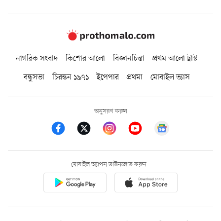
নাগরিক সংবাদ
কিশোর আলো
বিজ্ঞানচিন্তা
প্রথম আলো ট্রাস্ট
বন্ধুসভা
চিরন্তন ১৯৭১
ইপেপার
প্রথমা
মোবাইল ভ্যাস
অনুসরণ করুন
মোবাইল অ্যাপস ডাউনলোড করুন