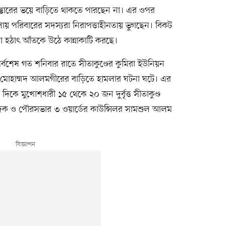
েপ্তারের ভয়ে বাড়িতে থাকতে পারছেন না। এর ওপর
ায় পরিবারের সদস্যরা নিরাপত্তাহীনতায় ভুগছেন। বিকট
া হঠাৎ আঁতকে উঠে কান্নাকাটি করছে।
র্বশেষ গত শনিবার রাতে সীতাকুণ্ডের কুমিরা ইউনিয়ন
 মোহাম্মদ আলমগীরের বাড়িতে হামলার ঘটনা ঘটে। এর
িকে মুখোশধারী ১৫ থেকে ২০ জন দুর্বৃত্ত সীতাকুণ্ড
দক ও পৌরসভার ৩ ওয়ার্ডের কাউন্সিলর সামশুল আলম