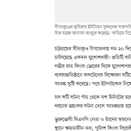
সীতাকুণ্ডের কুমিরায় ইউনিয়ন যুবদলের সভাপতি
তাঁর ঘরের জানালা ভাঙচুর করেছে। বাড়িতে নিক
চট্টগ্রামের সীতাকুণ্ড উপজেলায় গত ২০ দি
চালিয়েছে একদল মুখোশধারী। প্রতিটি বাড়
গভীর রাত কিংবা ভোরের দিকে মুখোশপরা দ
ব্যবসাপ্রতিষ্ঠানে ককটেলের বিস্ফোরণ ঘ
আতঙ্ক সৃষ্টি করেছে। পরে ইটপাটকেল নিক্
সব কটি ঘটনা পাঁচ থেকে দশ মিনিটের মধ্যে
ধরনের ভয়ংকর ঘটনা দেখে আতঙ্কগ্রস্ত হ
ভুক্তভোগী বিএনপি নেতা ও তাঁদের স্বজনে
স্থানে ক্ষমতাসীন দল, পুলিশ কিংবা বিরো