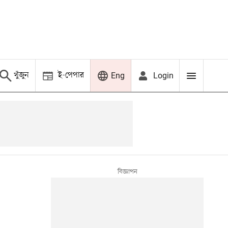
খুঁজুন
ই-পেপার
Login
Eng