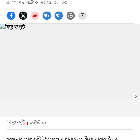
প্রকাশ: ২৯ অক্টোবর ২০২৫, ০৮: ৪৩
বিদ্যুৎস্পৃষ্ট
প্রতীকী ছবি
বরগুনার তালতলী উপজেলায় ধানখেতে ইঁদুর মারার ফাঁদে