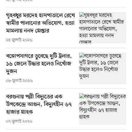
গৃহবধূর মরদেহ হাসপাতালে রেখে
স্বামীর পালানোর অভিযোগ, হত্যা
মামলায় ননদ গ্রেপ্তার
২৪ জুলাই ২০২৬
বঙ্গোপসাগরে ডুবেছে দুটি ট্রলার,
১৬ জেলে উদ্ধার হলেও নিখোঁজ
দুজন
০৮ জুলাই ২০২৬
বরগুনায় পল্লী বিদ্যুতের এক
উপকেন্দ্রে আগুন, বিদ্যুৎহীন ৬৭
হাজার গ্রাহক
০৭ জুলাই ২০২৬