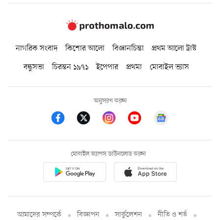
নাগরিক সংবাদ
কিশোর আলো
বিজ্ঞানচিন্তা
প্রথম আলো ট্রাস্ট
বন্ধুসভা
চিরন্তন ১৯৭১
ইপেপার
প্রথমা
মোবাইল ভ্যাস
অনুসরণ করুন
মোবাইল অ্যাপস ডাউনলোড করুন
আমাদের সম্পর্কে
বিজ্ঞাপন
সার্কুলেশন
নীতি ও শর্ত