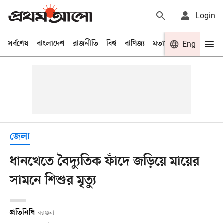
Login
সর্বশেষ
বাংলাদেশ
রাজনীতি
বিশ্ব
বাণিজ্য
মতামত
খেলা
Eng
বিনো
জেলা
ধানখেতে বৈদ্যুতিক ফাঁদে জড়িয়ে মায়ের
সামনে শিশুর মৃত্যু
প্রতিনিধি
বরগুনা