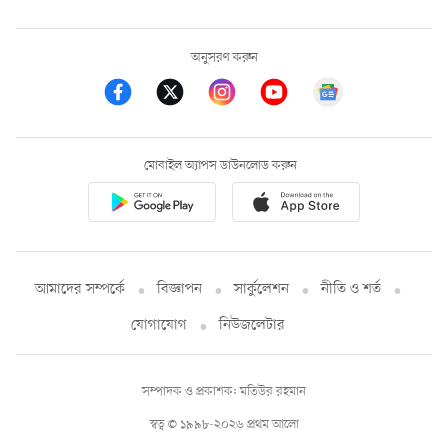
অনুসরণ করুন
মোবাইল অ্যাপস ডাউনলোড করুন
আমাদের সম্পর্কে
বিজ্ঞাপন
সার্কুলেশন
নীতি ও শর্ত
যোগাযোগ
নিউজলেটার
সম্পাদক ও প্রকাশক: মতিউর রহমান
স্বত্ব © ১৯৯৮-২০২৬ প্রথম আলো