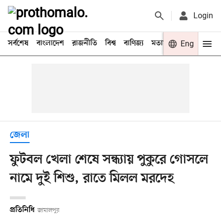
Login
সর্বশেষ
বাংলাদেশ
রাজনীতি
বিশ্ব
বাণিজ্য
মতামত
খেলা
Eng
বিনো
জেলা
ফুটবল খেলা শেষে সন্ধ্যায় পুকুরে গোসলে
নামে দুই শিশু, রাতে মিলল মরদেহ
প্রতিনিধি
জামালপুর