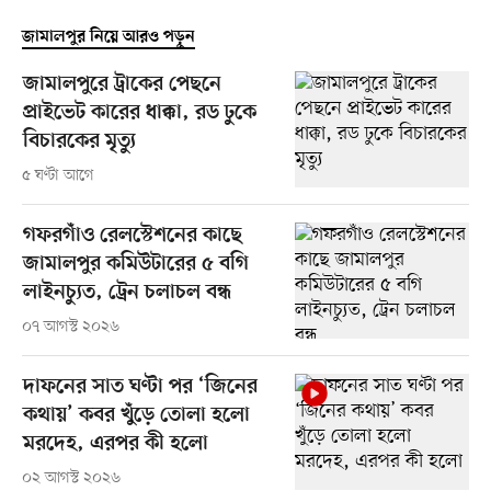
জামালপুর নিয়ে আরও পড়ুন
জামালপুরে ট্রাকের পেছনে
প্রাইভেট কারের ধাক্কা, রড ঢুকে
বিচারকের মৃত্যু
৫ ঘণ্টা আগে
গফরগাঁও রেলস্টেশনের কাছে
জামালপুর কমিউটারের ৫ বগি
লাইনচ্যুত, ট্রেন চলাচল বন্ধ
০৭ আগস্ট ২০২৬
দাফনের সাত ঘণ্টা পর ‘জিনের
কথায়’ কবর খুঁড়ে তোলা হলো
মরদেহ, এরপর কী হলো
০২ আগস্ট ২০২৬