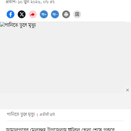
প্রকাশ: ১০ জুন ২০২৬, ০৭: ৪৭
পানিতে ডুবে মৃত্যু
প্রতীকী ছবি
জামালপুরের মেলান্দহ উপজেলায় ফুটবল খেলা শেষে পুকুরে