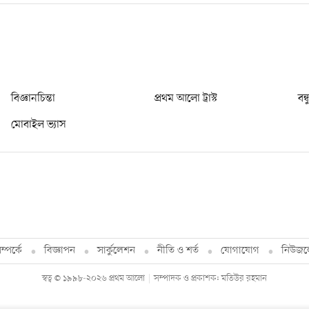
বিজ্ঞানচিন্তা
প্রথম আলো ট্রাস্ট
বন্
মোবাইল ভ্যাস
্পর্কে
বিজ্ঞাপন
সার্কুলেশন
নীতি ও শর্ত
যোগাযোগ
নিউজল
স্বত্ব © ১৯৯৮-২০২৬ প্রথম আলো
সম্পাদক ও প্রকাশক: মতিউর রহমান