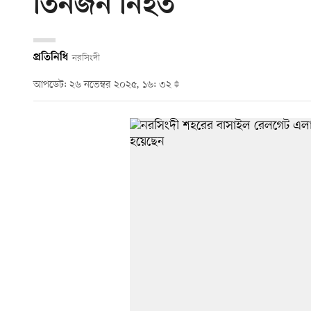
তিনজন নিহত
প্রতিনিধি
নরসিংদী
আপডেট: ২৬ নভেম্বর ২০২৫, ১৬: ৩২