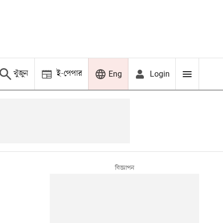
খুঁজুন
ই-পেপার
Login
Eng