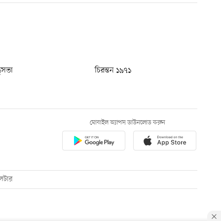
ধুসভা
চিরন্তন ১৯৭১
মোবাইল অ্যাপস ডাউনলোড করুন
েটার