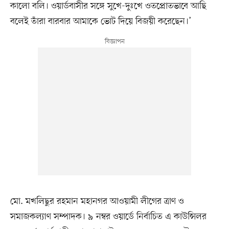
কালো বলি। ওয়ার্ডবাসীর সঙ্গে সুখে-দুঃখে ওতপ্রোতভাবে আছি
বলেই তাঁরা বারবার আমাকে ভোট দিয়ে বিজয়ী করেছেন।’
মো. মখলিছুর রহমান মহানগর আওয়ামী লীগের ত্রাণ ও
সমাজকল্যাণ সম্পাদক। ৯ নম্বর ওয়ার্ডে নির্বাচিত এ কাউন্সিলর