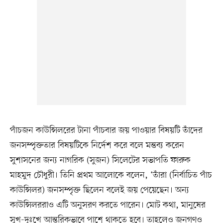
পাঁচজন কাউন্সিলরের টানা পাঁচবার জয় পাওয়ার বিষয়টি তাঁদের
জনসম্পৃক্ততার বিষয়টিকে নির্দেশ করে বলে মন্তব্য করেন
সুশাসনের জন্য নাগরিক (সুজন) সিলেটের সভাপতি ফারুক
মাহমুদ চৌধুরী। তিনি প্রথম আলোকে বলেন, ‘তাঁরা (নির্বাচিত পাঁচ
কাউন্সিলর) জনসম্পৃক্ত ছিলেন বলেই জয় পেয়েছেন। অন্য
কাউন্সিলররাও এটি অনুসরণ করতে পারেন। মোট কথা, মানুষের
সুখ-দুঃখে আন্তরিকভাবে পাশে থাকতে হবে। তাহলেও জনগণও