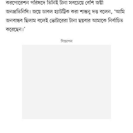
করপোরেশন পরিষদে তিনিই টানা সবচেয়ে বেশি জয়ী
জনপ্রতিনিধি। জয়ে ডাবল হ্যাটট্রিক করা শান্তনু দত্ত বলেন, ‘আমি
জনবান্ধব ছিলাম বলেই ভোটারেরা টানা ছয়বার আমাকে নির্বাচিত
করেছেন।’