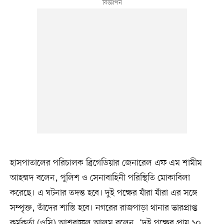
হাসপাতালের পরিচালক ব্রিগেডিয়ার জেনারেল এফ এম শামীম
আহম্মদ বলেন, পুলিশ ও সেনাবাহিনী পরিস্থিতি মোকাবিলা
করেছে। এ ঘটনার তদন্ত হবে। দুই পক্ষের যাঁরা যাঁরা এর সঙ্গে
সম্পৃক্ত, তাঁদের শাস্তি হবে। নগরের রাজপাড়া থানার ভারপ্রাপ্ত
কর্মকর্তা (ওসি) আশরাফুল আলম বলেন, ‘দুই পক্ষের প্রায় ১০