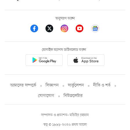
অনুসরণ করুন
মোবাইল অ্যাপস ডাউনলোড করুন
আমাদের সম্পর্কে
বিজ্ঞাপন
সার্কুলেশন
নীতি ও শর্ত
যোগাযোগ
নিউজলেটার
সম্পাদক ও প্রকাশক: মতিউর রহমান
স্বত্ব © ১৯৯৮-২০২৬ প্রথম আলো