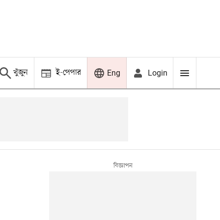
খুঁজুন
ই-পেপার
Login
Eng