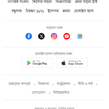
নাগরিক সংবাদ
কিশোর আলো
বিজ্ঞানচিন্তা
প্রথম আলো ট্রাস্ট
বন্ধুসভা
চিরন্তন ১৯৭১
ইপেপার
প্রথমা
মোবাইল ভ্যাস
অনুসরণ করুন
মোবাইল অ্যাপস ডাউনলোড করুন
আমাদের সম্পর্কে
বিজ্ঞাপন
সার্কুলেশন
নীতি ও শর্ত
যোগাযোগ
নিউজলেটার
সম্পাদক ও প্রকাশক: মতিউর রহমান