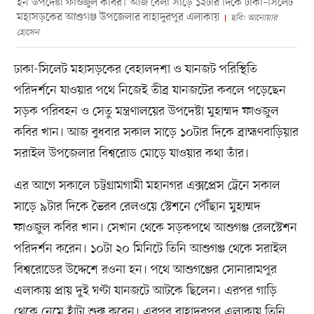
হন উপদেষ্টা ফাওজুল কবির। আজ বেলা সাড়ে ১২টার দিকে ঢাকা–সিলেট
মহাসড়কের আশুগঞ্জ উপজেলার বাহাদুরপুর এলাকায়
ছবি: আনোয়ার
হোসেন
ঢাকা-সিলেট মহাসড়কের বেহালদশা ও যানজট পরিস্থিতি
পরিদর্শনে যাওয়ার পথে নিজেই তীব্র যানজটের কবলে পড়েছেন
সড়ক পরিবহন ও সেতু মন্ত্রণালয়ের উপদেষ্টা মুহাম্মদ ফাওজুল
কবির খান। আজ বুধবার সকাল সাড়ে ১০টার দিকে ব্রাহ্মণবাড়িয়ার
সরাইল উপজেলার বিশ্বরোড মোড়ে যাওয়ার কথা তাঁর।
এর আগে সকালে চট্টগ্রামগামী মহানগর এক্সপ্রেস ট্রেনে সকাল
সাড়ে ৯টার দিকে ভৈরব রেলওয়ে স্টেশনে পৌঁছান মুহাম্মদ
ফাওজুল কবির খান। সেখান থেকে সড়কপথে আশুগঞ্জ রেলস্টেশন
পরিদর্শন করেন। ১০টা ২০ মিনিটে তিনি আশুগঞ্জ থেকে সরাইল
বিশ্বরোডের উদ্দেশে রওনা হন। পথে আশুগঞ্জের সোনারামপুর
এলাকায় প্রায় দুই ঘণ্টা যানজটে আটকে ছিলেন। এরপর গাড়ি
থেকে নেমে হাঁটা শুরু করেন। এরপর বাহাদুরপুর এলাকায় তিনি