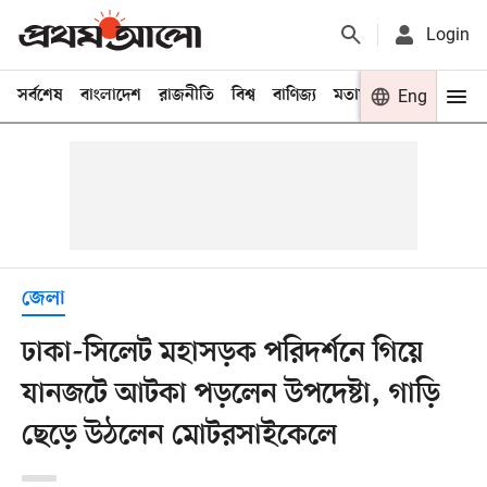
Login
সর্বশেষ
বাংলাদেশ
রাজনীতি
বিশ্ব
বাণিজ্য
মতামত
খেলা
Eng
বিনো
জেলা
ঢাকা-সিলেট মহাসড়ক পরিদর্শনে গিয়ে
যানজটে আটকা পড়লেন উপদেষ্টা, গাড়ি
ছেড়ে উঠলেন মোটরসাইকেলে