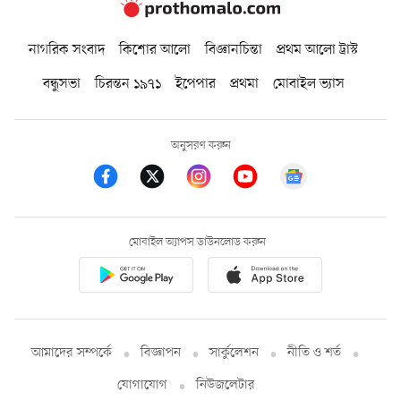
নাগরিক সংবাদ
কিশোর আলো
বিজ্ঞানচিন্তা
প্রথম আলো ট্রাস্ট
বন্ধুসভা
চিরন্তন ১৯৭১
ইপেপার
প্রথমা
মোবাইল ভ্যাস
অনুসরণ করুন
মোবাইল অ্যাপস ডাউনলোড করুন
আমাদের সম্পর্কে
বিজ্ঞাপন
সার্কুলেশন
নীতি ও শর্ত
যোগাযোগ
নিউজলেটার