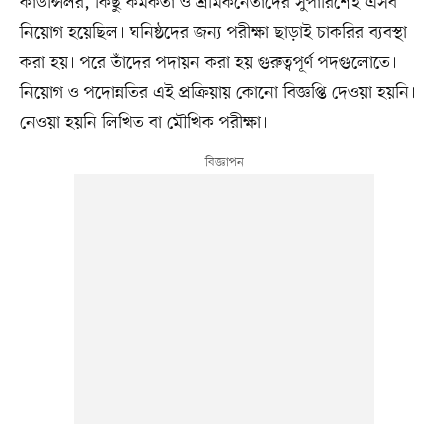
কাউন্সিলর, কিছু কর্মকর্তা ও শ্রমিকনেতাদের সুপারিশেই এসব
নিয়োগ হয়েছিল। ঘনিষ্ঠদের জন্য পরীক্ষা ছাড়াই চাকরির ব্যবস্থা
করা হয়। পরে তাঁদের পদায়ন করা হয় গুরুত্বপূর্ণ পদগুলোতে।
নিয়োগ ও পদোন্নতির এই প্রক্রিয়ায় কোনো বিজ্ঞপ্তি দেওয়া হয়নি।
নেওয়া হয়নি লিখিত বা মৌখিক পরীক্ষা।