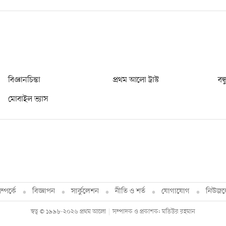
বিজ্ঞানচিন্তা
প্রথম আলো ট্রাস্ট
বন্
মোবাইল ভ্যাস
্পর্কে
বিজ্ঞাপন
সার্কুলেশন
নীতি ও শর্ত
যোগাযোগ
নিউজল
স্বত্ব © ১৯৯৮-২০২৬ প্রথম আলো
সম্পাদক ও প্রকাশক: মতিউর রহমান