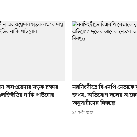
ীন অলওয়েদার সড়ক রক্ষার
নরসিংদীতে বিএনপি নেতাকে 
এলজিইডির নাকি পাউবোর
জখম, অভিযোগ দলের আরেক
অনুসারীদের বিরুদ্ধে
১৪ ঘণ্টা আগে