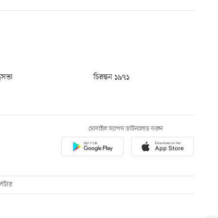
ধুসভা
চিরন্তন ১৯৭১
মোবাইল অ্যাপস ডাউনলোড করুন
েটার