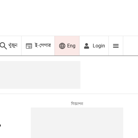
খুঁজুন
ই-পেপার
Login
Eng
,