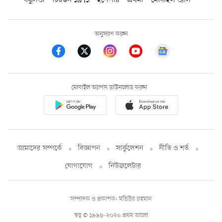
অনুসরণ করুন
মোবাইল অ্যাপস ডাউনলোড করুন
আমাদের সম্পর্কে
বিজ্ঞাপন
সার্কুলেশন
নীতি ও শর্ত
যোগাযোগ
নিউজলেটার
সম্পাদক ও প্রকাশক: মতিউর রহমান
স্বত্ব © ১৯৯৮-২০২৬ প্রথম আলো