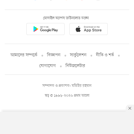
মোবাইল অ্যাপস ডাউনলোড করুন
আমাদের সম্পর্কে
বিজ্ঞাপন
সার্কুলেশন
নীতি ও শর্ত
যোগাযোগ
নিউজলেটার
সম্পাদক ও প্রকাশক: মতিউর রহমান
স্বত্ব © ১৯৯৮-২০২৬ প্রথম আলো
By using this site, you agree to our
Privacy Policy
.
OK