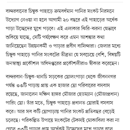
বান্দরবানের চিম্বুক পাহাড়ে ক্রমবর্ধমান পানির সংকট নিরসনে
উদ্যোগ নেওয়া না হলে আগামী ২০ বছরে এই পাহাড়ের অর্ধেক
পাড়া উচ্ছেদের মুখে পড়বে। এই এলাকার ঝিরি-ঝরনা যেভাবে
শুকিয়ে যাচ্ছে, সেটি পর্যবেক্ষণ করে এমন আশঙ্কার কথা
জানিয়েছেন উন্নয়নকর্মী ও পাড়ার প্রবীণ বাসিন্দারা। জেলার মধ্যে
চিম্বুক পাহাড়ে পানির সংকটের তীব্রতা যে সবচেয়ে বেশি, বিষয়টি
জনস্বাস্থ্য প্রকৌশল অধিদপ্তরের প্রকৌশলীরাও স্বীকার করেছেন।
বান্দরবান-চিম্বুক-থানচি সড়কের ম্রোলংপাড়া থেকে জীবননগর
পর্যন্ত ৩৩টি পাড়ায় প্রায় এক হাজার ম্রো পরিবারের বসবাস
রয়েছে, জানালেন দক্ষিণ হাঙ্গর মৌজার হেডম্যান (মৌজাপ্রধান)
পারিং ম্রো। তাঁর মতে, চিম্বুক পাহাড়ে প্রধানত ম্রোরাই বসবাস
করে। আর সব কটি ম্রোপাড়ায় পানির সংকট প্রতিবছর বেড়েই
চলেছে। পরিকল্পিত উপায়ে সংকটের টেকসই মোকাবিলা করা না
গেলে ৩৩টি পাড়ার প্রায় অর্ধেকই উচ্ছেদের মুখে পড়বে বলে