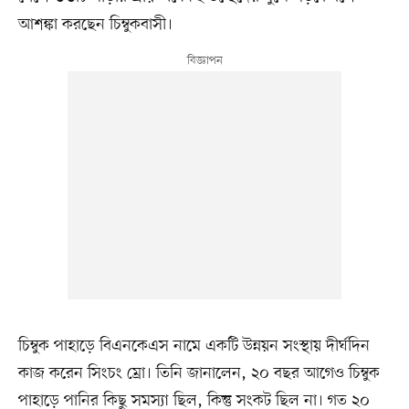
আশঙ্কা করছেন চিম্বুকবাসী।
চিম্বুক পাহাড়ে বিএনকেএস নামে একটি উন্নয়ন সংস্থায় দীর্ঘদিন
কাজ করেন সিংচং ম্রো। তিনি জানালেন, ২০ বছর আগেও চিম্বুক
পাহাড়ে পানির কিছু সমস্যা ছিল, কিন্তু সংকট ছিল না। গত ২০