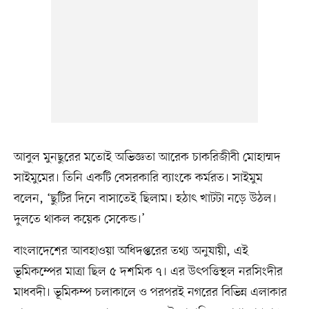
আবুল মুনছুরের মতোই অভিজ্ঞতা আরেক চাকরিজীবী মোহাম্মদ
সাইমুমের। তিনি একটি বেসরকারি ব্যাংকে কর্মরত। সাইমুম
বলেন, ‘ছুটির দিনে বাসাতেই ছিলাম। হঠাৎ খাটটা নড়ে উঠল।
দুলতে থাকল কয়েক সেকেন্ড।’
বাংলাদেশের আবহাওয়া অধিদপ্তরের তথ্য অনুযায়ী, এই
ভূমিকম্পের মাত্রা ছিল ৫ দশমিক ৭। এর উৎপত্তিস্থল নরসিংদীর
মাধবদী। ভূমিকম্প চলাকালে ও পরপরই নগরের বিভিন্ন এলাকার