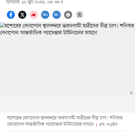
আপডেট: ১৬ জুন ২০২৪, ০৮: ৪৫
যশোরের বেনাপোল স্থলবন্দরে ভারতগামী যাত্রীদের তীব্র চাপ। শনিবার
বেনাপোল আন্তর্জাতিক প্যাসেঞ্জার টার্মিনালের সামনে
ছবি: সংগৃহীত