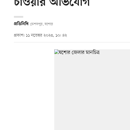
চাওয়ার অভিযোগ
প্রতিনিধি
কেশবপুর, যশোর
প্রকাশ: ১১ নভেম্বর ২০২৫, ১০: ৪২