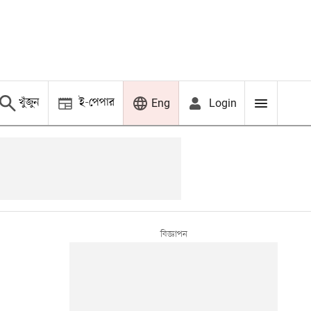
খুঁজুন
ই-পেপার
Login
Eng