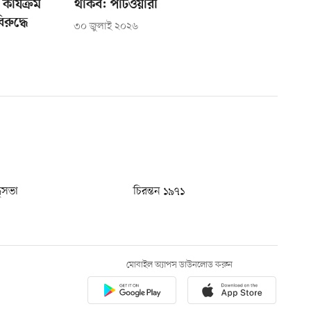
ার্যক্রম
থাকব: পাটওয়ারী
রুদ্ধে
৩০ জুলাই ২০২৬
ধুসভা
চিরন্তন ১৯৭১
মোবাইল অ্যাপস ডাউনলোড করুন