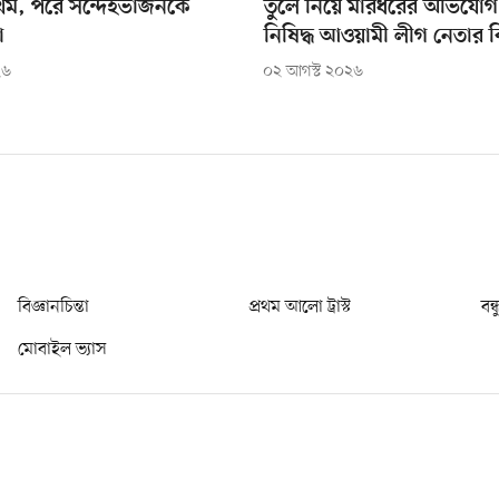
ম, পরে সন্দেহভাজনকে
তুলে নিয়ে মারধরের অভিযোগ ক
া
নিষিদ্ধ আওয়ামী লীগ নেতার বি
২৬
০২ আগস্ট ২০২৬
বিজ্ঞানচিন্তা
প্রথম আলো ট্রাস্ট
বন্
মোবাইল ভ্যাস