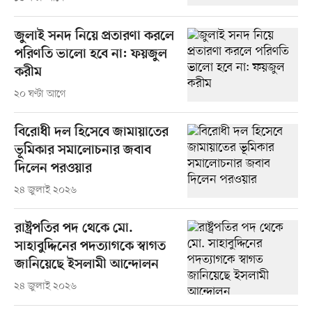
জুলাই সনদ নিয়ে প্রতারণা করলে
পরিণতি ভালো হবে না: ফয়জুল
করীম
২০ ঘণ্টা আগে
বিরোধী দল হিসেবে জামায়াতের
ভূমিকার সমালোচনার জবাব
দিলেন পরওয়ার
২৪ জুলাই ২০২৬
রাষ্ট্রপতির পদ থেকে মো.
সাহাবুদ্দিনের পদত্যাগকে স্বাগত
জানিয়েছে ইসলামী আন্দোলন
২৪ জুলাই ২০২৬