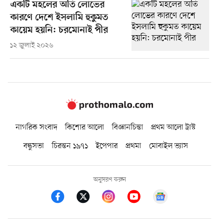
একটি মহলের অতি লোভের
কারণে দেশে ইসলামি হুকুমত
কায়েম হয়নি: চরমোনাই পীর
১২ জুলাই ২০২৬
নাগরিক সংবাদ
কিশোর আলো
বিজ্ঞানচিন্তা
প্রথম আলো ট্রাস্ট
বন্ধুসভা
চিরন্তন ১৯৭১
ইপেপার
প্রথমা
মোবাইল ভ্যাস
অনুসরণ করুন