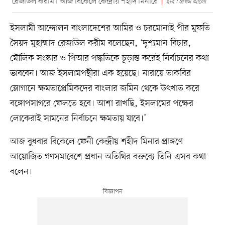
রেজাউল করীম। আজ বিকেলে কেন্দ্রীয় শহীদ মিনারে
ছবি : প্রথম আলো
ইসলামী আন্দোলন বাংলাদেশের আমির ও চরমোনাই পীর মুফতি
সৈয়দ মুহাম্মাদ রেজাউল করীম বলেছেন, ‘দৃশ্যমান বিচার,
মৌলিক সংস্কার ও পিআর পদ্ধতিকে চূড়ান্ত করেই নির্বাচনের কথা
ভাববেন। আজ ইসলামপন্থীরা এক হয়েছে। নারায়ে তাকবির
স্লোগানে ক্ষমতাপ্রেমিকদের বাংলার জমিন থেকে উৎখাত করে
বঙ্গোপসাগরে ফেলতে হবে। আশা রাখছি, ইসলামের পক্ষের
লোকেরাই সামনের নির্বাচনে ক্ষমতায় যাবে।’
আজ বুধবার বিকেলে ফেনী কেন্দ্রীয় শহীদ মিনার প্রাঙ্গণে
আয়োজিত গণসমাবেশে প্রধান অতিথির বক্তব্যে তিনি এসব কথা
বলেন।