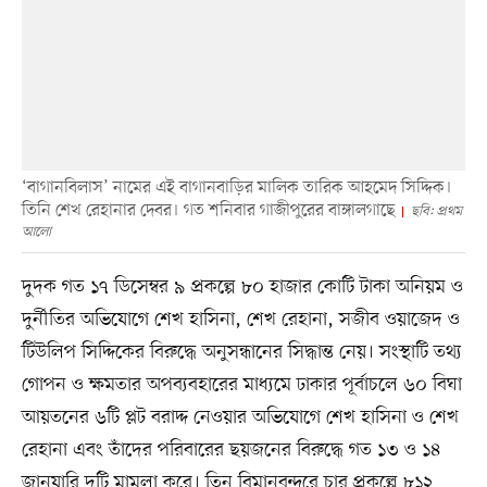
‘বাগানবিলাস’ নামের এই বাগানবাড়ির মালিক তারিক আহমেদ সিদ্দিক।
তিনি শেখ রেহানার দেবর। গত শনিবার গাজীপুরের বাঙ্গালগাছে
ছবি: প্রথম
আলো
দুদক গত ১৭ ডিসেম্বর ৯ প্রকল্পে ৮০ হাজার কোটি টাকা অনিয়ম ও
দুর্নীতির অভিযোগে শেখ হাসিনা, শেখ রেহানা, সজীব ওয়াজেদ ও
টিউলিপ সিদ্দিকের বিরুদ্ধে অনুসন্ধানের সিদ্ধান্ত নেয়। সংস্থাটি তথ্য
গোপন ও ক্ষমতার অপব্যবহারের মাধ্যমে ঢাকার পূর্বাচলে ৬০ বিঘা
আয়তনের ৬টি প্লট বরাদ্দ নেওয়ার অভিযোগে শেখ হাসিনা ও শেখ
রেহানা এবং তাঁদের পরিবারের ছয়জনের বিরুদ্ধে গত ১৩ ও ১৪
জানুয়ারি দুটি মামলা করে। তিন বিমানবন্দরে চার প্রকল্পে ৮১২