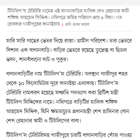
টিউলিপ’স টেরিটরি নামের এই বাগানবাড়ির মালিক শেখ রেহানার স্বামী
শফিক আহমেদ সিদ্দিক। নথিপত্রে জমির পরিমাণ প্রায় ৮ বিঘা। গত
রোববার গাজীপুরের কানাইয়ায়
ছবি: প্রথম আলো
সারি সারি গাছের ভেতর দিয়ে রাস্তা। গ্রামীণ পরিবেশ। তার ভেতরে
বিশাল এক বাগানবাড়ি। বাড়ির ভেতরে রয়েছে ডুপ্লেক্স বা দ্বিতল
ভবন, শানবাঁধানো ঘাট ও পুকুর।
বাগানবাড়িটির নাম টিউলিপ’স টেরিটরি। অবস্থান গাজীপুর শহর
থেকে ১০ কিলোমিটার দূরে কানাইয়া এলাকায়। টিউলিপ’স
টেরিটরি নামকরণ হয়েছে সম্প্রতি পদত্যাগ করা ব্রিটিশ মন্ত্রী
টিউলিপ সিদ্দিকের নামে। নথিপত্রে বাড়িটির মালিক শফিক
আহমেদ সিদ্দিক, যিনি ক্ষমতাচ্যুত প্রধানমন্ত্রী শেখ হাসিনার বোন
শেখ রেহানার স্বামী ও টিউলিপের বাবা।
টিউলিপ’স টেরিটরিসহ গাজীপুরে চারটি বাগানবাড়ির খোঁজ পাওয়া