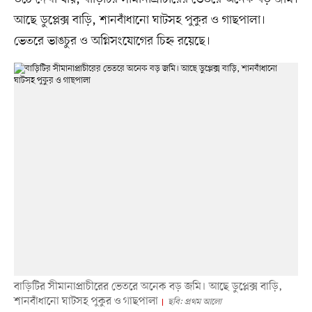
আছে ডুপ্লেক্স বাড়ি, শানবাঁধানো ঘাটসহ পুকুর ও গাছপালা।
ভেতরে ভাঙচুর ও অগ্নিসংযোগের চিহ্ন রয়েছে।
বাড়িটির সীমানাপ্রাচীরের ভেতরে অনেক বড় জমি। আছে ডুপ্লেক্স বাড়ি,
শানবাঁধানো ঘাটসহ পুকুর ও গাছপালা
ছবি: প্রথম আলো