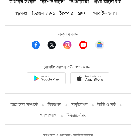
নাগরিক সংবাদ
কিশোর আলো
বিজ্ঞানচিন্তা
প্রথম আলো ট্রাস্ট
বন্ধুসভা
চিরন্তন ১৯৭১
ইপেপার
প্রথমা
মোবাইল ভ্যাস
অনুসরণ করুন
মোবাইল অ্যাপস ডাউনলোড করুন
আমাদের সম্পর্কে
বিজ্ঞাপন
সার্কুলেশন
নীতি ও শর্ত
যোগাযোগ
নিউজলেটার
সম্পাদক ও প্রকাশক: মতিউর রহমান