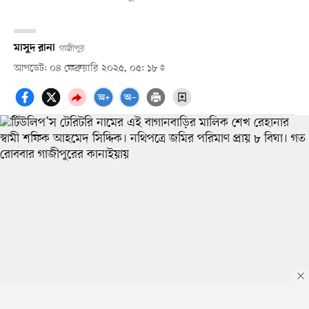
মাসুদ রানা
গাজীপুর
আপডেট: ০৪ ফেব্রুয়ারি ২০২৫, ০৫: ১৮