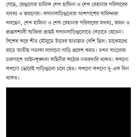
গেছে, যেগুলোর মালিক শেখ হাসিনা ও শেখ রেহানার পরিবারের
সদস্য ও স্বজনেরা। বাগানবাড়িগুলোর আশপাশের বাসিন্দারা
বলছেন, শেখ হাসিনা ও শেখ রেহানার পরিবারের সদস্য, স্বজন ও
প্রভাবশালী ব্যক্তিরা প্রায়ই বাগানবাড়িগুলোতে বেড়াতে যেতেন।
বিশেষ করে শীত মৌসুমে তাঁদের যাতায়াত বেশি ছিল। মাঝেমধ্যে
রাতে জাতীয় পতাকা লাগানো গাড়ি প্রবেশ করত। তখন বাংলোর
চারপাশে আইনশৃঙ্খলা বাহিনীর কঠোর নজরদারি থাকত। কখনো
কখনো ভোরেই গাড়িগুলো চলে যেত। কখনো কখনো দু-এক দিন
থাকত।