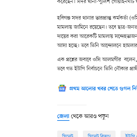
করেছেন। সদর থানা-পুলিশ গোয়াইনঘাট থ
হবিগঞ্জ সদর থানার ভারপ্রাপ্ত কর্মকর
মামলায় জামিনে রয়েছেন। তবে ছাত্র-জন
দায়ের করা আরেকটি মামলায় সন্দেহভাজন 
আসা হচ্ছে। তবে তিনি আন্দোলনে হামলার
এক প্রশ্নের জবাবে ওসি আলমগীর বলে
তবে গত ইউপি নির্বাচনে তিনি নৌকার প্র
প্রথম আলোর খবর পেতে গুগল নি
থেকে আরও পড়ুন
জেলা
সিলেট
সিলেট বিভাগ
ইউপি চ