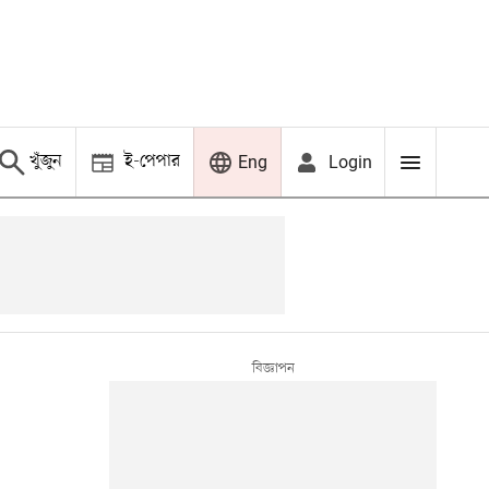
খুঁজুন
ই-পেপার
Login
Eng