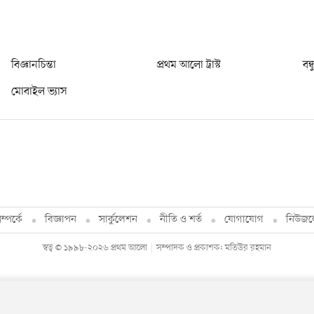
বিজ্ঞানচিন্তা
প্রথম আলো ট্রাস্ট
বন্
মোবাইল ভ্যাস
্পর্কে
বিজ্ঞাপন
সার্কুলেশন
নীতি ও শর্ত
যোগাযোগ
নিউজল
স্বত্ব © ১৯৯৮-২০২৬ প্রথম আলো
সম্পাদক ও প্রকাশক: মতিউর রহমান