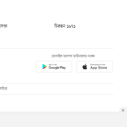
ধুসভা
চিরন্তন ১৯৭১
মোবাইল অ্যাপস ডাউনলোড করুন
েটার