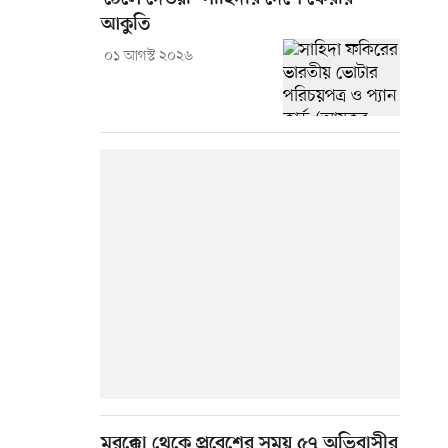
আকুতি
০১ আগস্ট ২০২৬
মরক্কো থেকে প্রবেশের সময় ৫৭ অভিবাসীর