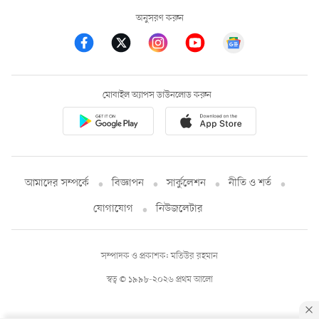
অনুসরণ করুন
মোবাইল অ্যাপস ডাউনলোড করুন
আমাদের সম্পর্কে
বিজ্ঞাপন
সার্কুলেশন
নীতি ও শর্ত
যোগাযোগ
নিউজলেটার
সম্পাদক ও প্রকাশক: মতিউর রহমান
স্বত্ব © ১৯৯৮-২০২৬ প্রথম আলো