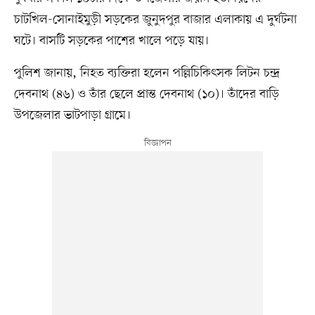
চাটখিল-সোনাইমুড়ী সড়কের জুনুদপুর বাজার এলাকায় এ দুর্ঘটনা
ঘটে। বাসটি সড়কের পাশের খালে পড়ে যায়।
পুলিশ জানায়, নিহত ব্যক্তিরা হলেন পল্লিচিকিৎসক লিটন চন্দ্র
দেবনাথ (৪৬) ও তাঁর ছেলে প্রান্ত দেবনাথ (১০)। তাঁদের বাড়ি
উপজেলার ভাটপাড়া গ্রামে।