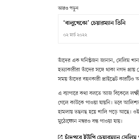
আরও পড়ুন
‘বালুখেকো’ চেয়ারম্যান তিনি
০২ মার্চ ২০২২
তাঁদের এক ঘনিষ্ঠজন জানান, সেলিম খানকে 
হত্যাকারীরা তাঁদের সঙ্গে থাকা নগদ প্রায়
সময় তাঁদের বহনকারী প্রাইভেট কারটিও আ
এ ব্যাপারে কথা বলতে আজ বিকেলে লক্ষ্
গেলে কাউকে পাওয়া যায়নি। তবে আলিশান
হামলায় তছনছ হয়ে খালি পড়ে আছে। ওই দ
মুঠোফোন নম্বরও বন্ধ পাওয়া যায়।
চাঁদপুরে ইউপি চেয়ারম্যান সেলিম 