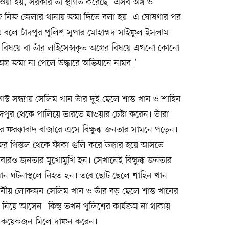
 দেওয়া হয়, সরকার তা স্থগিত করেছে। এসব অস্ত্র ও
নিজ নিজ জেলার থানায় জমা দিতে বলা হয়। এ ঘোষণার পর
া হয় বলে চাঁদপুর পুলিশ সুপার মোহাম্মদ সাইফুল ইসলাম
বিষয়ে বা তাঁর লাইসেন্সকৃত অস্ত্রের বিষয়ে এখনো কোনো
র জমা না পেলে উদ্ধারে অভিযানে নামব।’
স্ট সন্ধ্যায় সেলিম খান তাঁর দুই ছেলে শান্ত খান ও শাহিন
দপুর থেকে পালিয়ে ভারতে যাওয়ার চেষ্টা করেন। তাঁরা
ফরক্কাবাদ বাজারে এসে বিক্ষুব্ধ জনতার সামনে পড়েন।
ের পিস্তল থেকে ফাঁকা গুলি করে উদ্ধার হয়ে আসতে
 আবারও জনতার মুখোমুখি হন। সেখানেই বিক্ষুব্ধ জনতার
 খান ঘটনাস্থলে নিহত হন। তবে ছোট ছেলে শাহিন খান
থানীয় লোকজন সেলিম খান ও তাঁর বড় ছেলে শান্ত খানের
নিয়ে আসেন। কিন্তু তখন পুলিশের কার্যক্রম না থাকায়
অল্প কয়েকজন মিলে দাফন করেন।