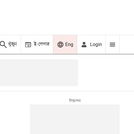
খুঁজুন
ই-পেপার
Login
Eng