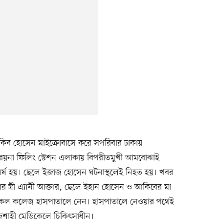
 আকিব হোসেন মাইক্রোবাসে করে সপরিবার ঢাকায়
 রয়না ফিলিং স্টেশন এলাকায় বিপরীতমুখী আমবোঝাই
 সংঘর্ষ হয়। ছেলে ইজাজ হোসেন ঘটনাস্থলেই নিহত হয়। খবর
র স্ত্রী এ্যানী আক্তার, ছেলে ইহান হোসেন ও আকিবের মা
িকেল কলেজ হাসপাতালে নেন। হাসপাতালে নেওয়ার পথেই
জশাহী মেডিকেলে চিকিৎসাধীন।