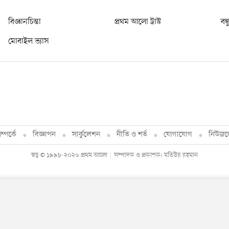
বিজ্ঞানচিন্তা
প্রথম আলো ট্রাস্ট
বন্
মোবাইল ভ্যাস
্পর্কে
বিজ্ঞাপন
সার্কুলেশন
নীতি ও শর্ত
যোগাযোগ
নিউজল
স্বত্ব © ১৯৯৮-২০২৬ প্রথম আলো
সম্পাদক ও প্রকাশক: মতিউর রহমান
By using this site, you agree to our
Privacy Policy
.
OK