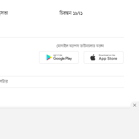
ধুসভা
চিরন্তন ১৯৭১
মোবাইল অ্যাপস ডাউনলোড করুন
েটার