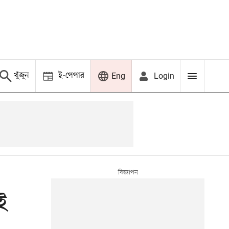
খুঁজুন
ই-পেপার
Login
Eng
ই