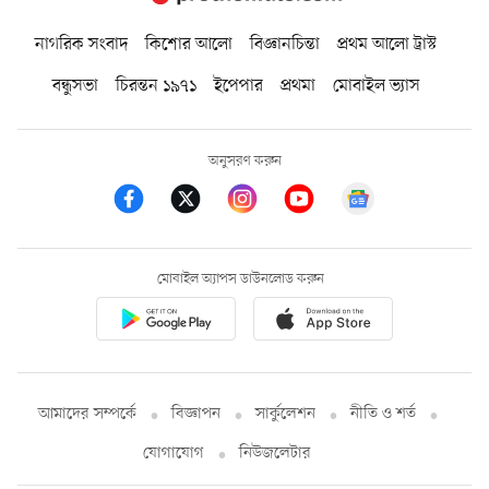
নাগরিক সংবাদ
কিশোর আলো
বিজ্ঞানচিন্তা
প্রথম আলো ট্রাস্ট
বন্ধুসভা
চিরন্তন ১৯৭১
ইপেপার
প্রথমা
মোবাইল ভ্যাস
অনুসরণ করুন
মোবাইল অ্যাপস ডাউনলোড করুন
আমাদের সম্পর্কে
বিজ্ঞাপন
সার্কুলেশন
নীতি ও শর্ত
যোগাযোগ
নিউজলেটার