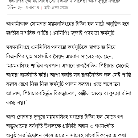
বিএনপির যুগ্ম মহাসচিব সৈয়দ এমরান সালেহ। আজ দুপুরে নগরের
টাউন হল এলাকায়
ছবি: প্রথম আলো
আগামীকাল সোমবার ময়মনসিংহের টাউন হল মাঠে অনুষ্ঠিত হবে
জাতীয় নাগরিক পার্টির (এনসিপি) জুলাই পদযাত্রা কর্মসূচি।
ময়মনসিংহে এনসিপির পদযাত্রা কর্মসূচিকে স্বাগত জানিয়ে
বিএনপির যুগ্ম মহাসচিব সৈয়দ এমরান সালেহ বলেছেন,
‘ময়মনসিংহ শান্তির জনপদ। এখানে রাজনৈতিক শিষ্টাচার মেনেই
আমরা রাজনীতি করি। আশা করছি সব রাজনৈতিক দল সেই শান্তি
বজায় রেখে নিজ নিজ কর্মসূচি পালন করবে। এতে অশোভন
আচরণ, শিষ্টাচারবহির্ভূত বিরুদ্ধাচরণ, অশ্লীল মন্তব্য বা কুৎসা রটনা
কাম্য নয়।’
আজ রোববার দুপুরে ময়মনসিংহ নগরের টাউন হল মোড়ে গণ–
অভ্যুত্থানের বর্ষপূর্তি উপলক্ষে গ্রাফিতি অঙ্কন ও গণসংগীত
অনুষ্ঠানের উদ্বোধন শেষে এমরান সালেহ সাংবাদিকদের এ কথা