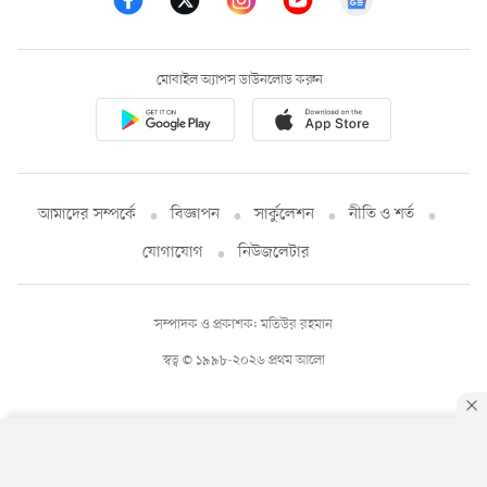
মোবাইল অ্যাপস ডাউনলোড করুন
আমাদের সম্পর্কে
বিজ্ঞাপন
সার্কুলেশন
নীতি ও শর্ত
যোগাযোগ
নিউজলেটার
সম্পাদক ও প্রকাশক: মতিউর রহমান
স্বত্ব © ১৯৯৮-২০২৬ প্রথম আলো
By using this site, you agree to our
Privacy Policy
.
OK