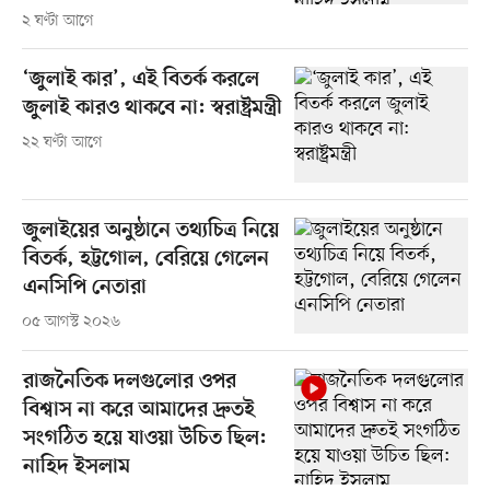
২ ঘণ্টা আগে
‘জুলাই কার’, এই বিতর্ক করলে
জুলাই কারও থাকবে না: স্বরাষ্ট্রমন্ত্রী
২২ ঘণ্টা আগে
জুলাইয়ের অনুষ্ঠানে তথ্যচিত্র নিয়ে
বিতর্ক, হট্টগোল, বেরিয়ে গেলেন
এনসিপি নেতারা
০৫ আগস্ট ২০২৬
রাজনৈতিক দলগুলোর ওপর
বিশ্বাস না করে আমাদের দ্রুতই
সংগঠিত হয়ে যাওয়া উচিত ছিল:
নাহিদ ইসলাম