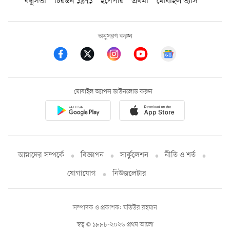
বন্ধুসভা
চিরন্তন ১৯৭১
ইপেপার
প্রথমা
মোবাইল ভ্যাস
অনুসরণ করুন
মোবাইল অ্যাপস ডাউনলোড করুন
আমাদের সম্পর্কে
বিজ্ঞাপন
সার্কুলেশন
নীতি ও শর্ত
যোগাযোগ
নিউজলেটার
সম্পাদক ও প্রকাশক: মতিউর রহমান
স্বত্ব © ১৯৯৮-২০২৬ প্রথম আলো