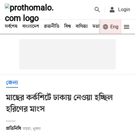
Login
সর্বশেষ
বাংলাদেশ
রাজনীতি
বিশ্ব
বাণিজ্য
মতামত
খেলা
Eng
বিনো
জেলা
মাছের কর্কশিটে ঢাকায় নেওয়া হচ্ছিল
হরিণের মাংস
প্রতিনিধি
কয়রা, খুলনা