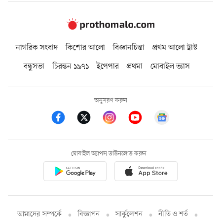
নাগরিক সংবাদ
কিশোর আলো
বিজ্ঞানচিন্তা
প্রথম আলো ট্রাস্ট
বন্ধুসভা
চিরন্তন ১৯৭১
ইপেপার
প্রথমা
মোবাইল ভ্যাস
অনুসরণ করুন
মোবাইল অ্যাপস ডাউনলোড করুন
আমাদের সম্পর্কে
বিজ্ঞাপন
সার্কুলেশন
নীতি ও শর্ত